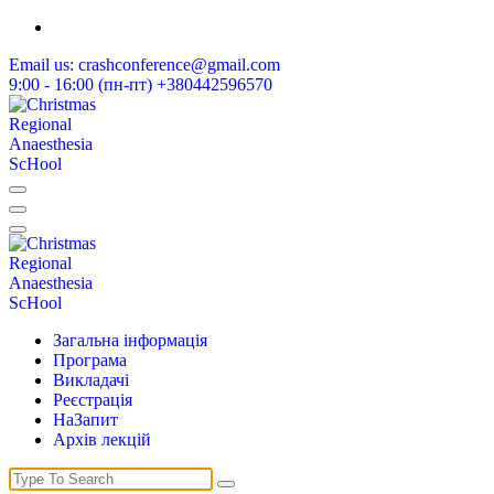
Skip
to
Email us:
crashconference@gmail.com
content
9:00 - 16:00 (пн-пт)
+380442596570
Різдвяна Школа Реґіонарної Анестезії
Різдвяна Школа Реґіонарної Анестезії
Загальна інформація
Програма
Викладачі
Реєстрація
НаЗапит
Архів лекцій
Search