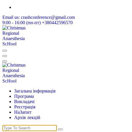
Skip
to
Email us:
crashconference@gmail.com
content
9:00 - 16:00 (пн-пт)
+380442596570
Різдвяна Школа Реґіонарної Анестезії
Різдвяна Школа Реґіонарної Анестезії
Загальна інформація
Програма
Викладачі
Реєстрація
НаЗапит
Архів лекцій
Search