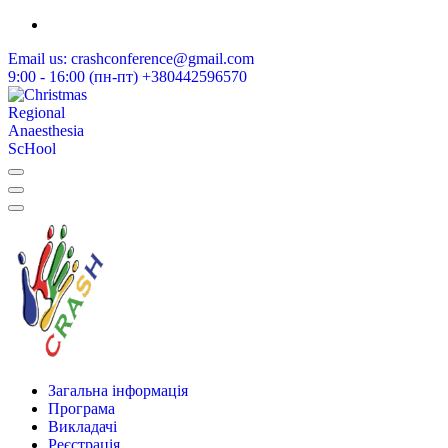
Skip
to
Email us:
crashconference@gmail.com
content
9:00 - 16:00 (пн-пт)
+380442596570
Різдвяна Школа Реґіонарної Анестезії
Різдвяна Школа Реґіонарної Анестезії
Загальна інформація
Програма
Викладачі
Реєстрація