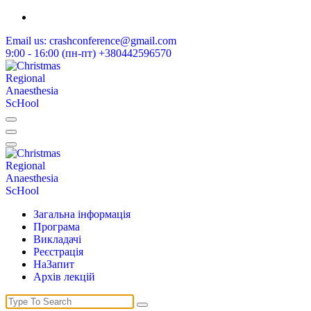
Skip
to
Email us:
crashconference@gmail.com
content
9:00 - 16:00 (пн-пт)
+380442596570
Різдвяна Школа Реґіонарної Анестезії
Різдвяна Школа Реґіонарної Анестезії
Загальна інформація
Програма
Викладачі
Реєстрація
НаЗапит
Архів лекцій
Search